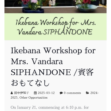
Ikebana Workshop for
Mrs. Vandara
SIPHANDONE /賓客
おもてなし
田中伊知子
2025-03-12
0 comments
2024-
2025
,
Other Opportunities
On January 21, commencing at 6:10 p.m. for