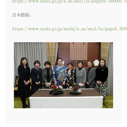
https://www.mofa.go.jp/s_sa/sea1/la/pageite_000001_
日本語版↓
https://www.mofa.go.jp/mofaj/s_sa/sea1/la/pageit_000