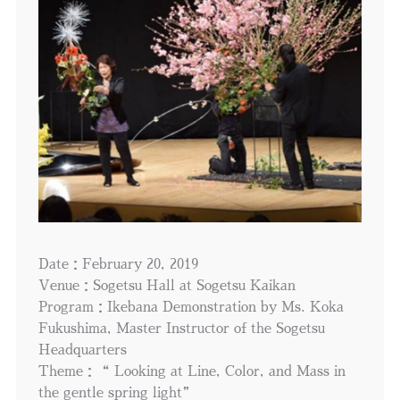
Date：February 20, 2019
Venue：Sogetsu Hall at Sogetsu Kaikan
Program：Ikebana Demonstration by Ms. Koka
Fukushima, Master Instructor of the Sogetsu
Headquarters
Theme：“ Looking at Line, Color, and Mass in
the gentle spring light”