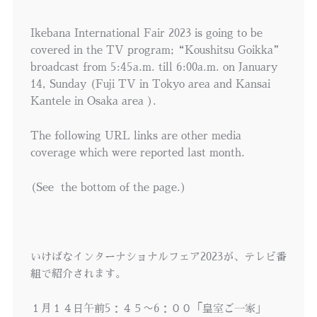
Ikebana International Fair 2023 is going to be
covered in the TV program;“Koushitsu Goikka”
broadcast from 5:45a.m. till 6:00a.m. on January
14, Sunday (Fuji TV in Tokyo area and Kansai
Kantele in Osaka area ).
The following URL links are other media
coverage which were reported last month.
(See
the bottom of the page.)
いけばなインターナショナルフェア2023が、テレビ番
組で紹介されます。
１月１４日午前5：４５〜6：００「皇室ご一家」