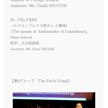
Assistant: Ms. Chiaki HIGUCHI
Dr. Ulla FRIIS
（ルクセンブルク大使夫人 小原流）
(The spouse of Ambassador of Luxembourg,
Ohara School)
助手：大川佳那様
Assistant: Ms. Kana OKAWA
【第4グループ The Forth Group】