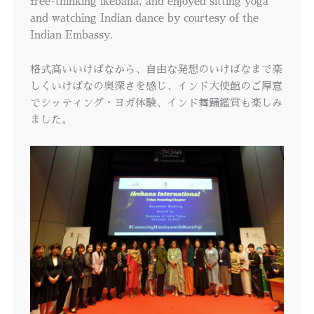
free-thinking ikebana, and enjoyed sitting yoga
and watching Indian dance by courtesy of the
Indian Embassy.
格式高いいけばなから、自由な発想のいけばなまで楽
しくいけばなの奥深さを感じ、インド大使館のご厚意
でシッティング・ヨガ体験、インド舞踊鑑賞も楽しみ
ました。