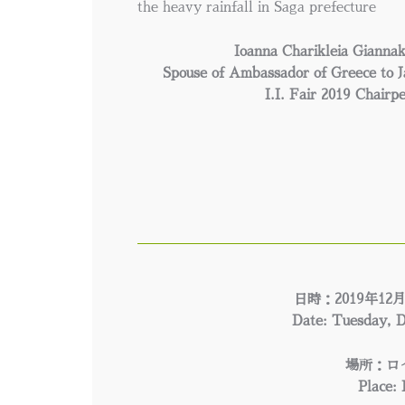
the heavy rainfall in Saga prefecture
Ioanna Charikleia Gianna
Spouse of Ambassador of Greece to 
I.I. Fair 2019 Chairp
日時：2019年12
Date: Tuesday, D
場所：ロ
Place: