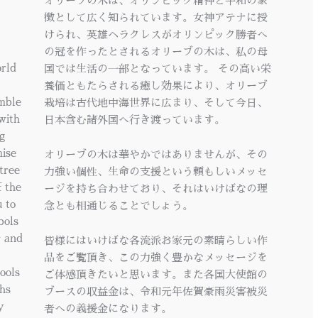
オリーブの木は、オリンピック精神と平和の象
徴として広く知られています。女神アテナに授
けられ、英雄ヘラクレスがオリンピック勝者へ
の冠を作ったとされるオリーブの木は、私の母
orld
国では生活の一部となっています。 その高い栄
養価ともたらされる癒し効果により、オリーブ
umble
栽培は古代地中海世界に広まり、そして今日、
with
日本含む諸外国へ行き渡っています。
ng
mise
オリーブの木は華やかではありませんが、その
 tree
力強い個性、生命の支援という頼もしいメッセ
f the
ージを持ち合わせており、それはいけばなの理
u to
念とも相通じることでしょう。
bols
r and
皆様にはいけばな各流派お家元の素晴らしい作
品をご覧頂き、この力強く豊かなメッセージを
ools
ご体感頂きたいと思います。また各国大使館の
hs
ブースの収益金は、令和元年佐賀豪雨災害被災
y
者への義援金になります。