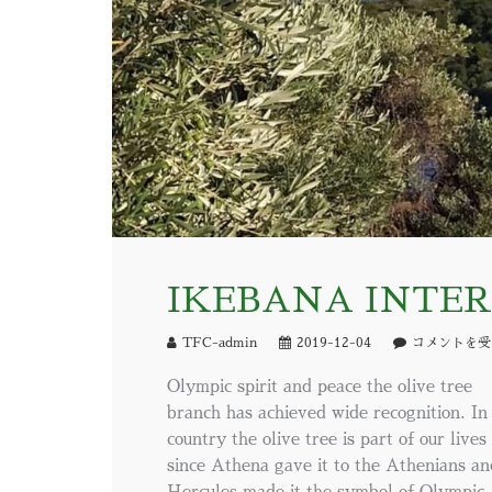
IKEBANA INTER
TFC-admin
2019-12-04
コメントを受
Olympic spirit and peace the olive tree
branch has achieved wide recognition. I
country the olive tree is part of our lives
since Athena gave it to the Athenians an
Hercules made it the symbol of Olympic