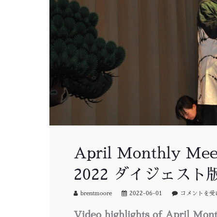
April Monthly Me
2022 ダイジェス
brentmoore
2022-06-01
コメントを受
Video highlights of April Mon