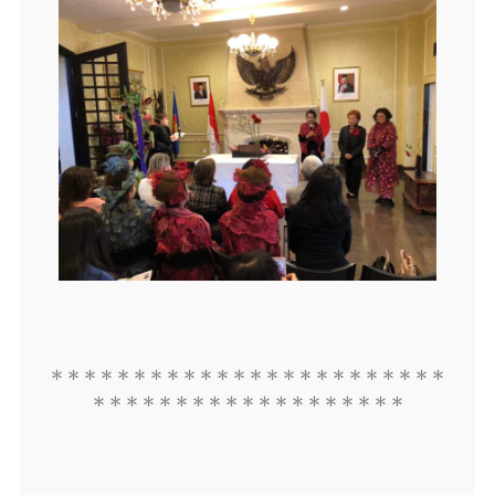
＊＊＊＊＊＊＊＊＊＊＊＊＊＊＊＊＊＊＊＊＊＊＊＊
＊＊＊＊＊＊＊＊＊＊＊＊＊＊＊＊＊＊＊