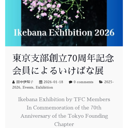
東京支部創立70周年記念
会員によるいけばな展
田中伊知子
2026-01-18
0 comments
2025-
2026
,
Events
,
Exhibition
Ikebana Exhibition by TFC Members
In Commemoration of the 70th
Anniversary of the Tokyo Founding
Chapter